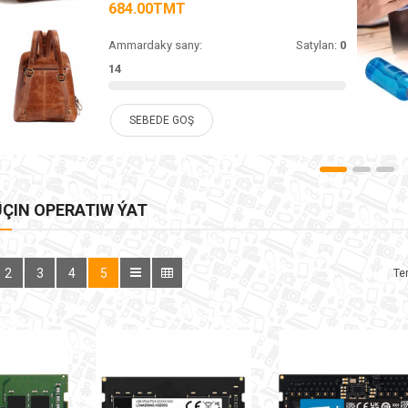
684.00TMT
Ammardaky sany:
Satylan:
0
14
SEBEDE GOŞ
ÇIN OPERATIW ÝAT
2
3
4
5
Ter