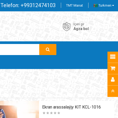
Telefon:
+99312474103
TMT Manat
Turkmen
Içeri gir
Agza bol
Ekran arassalaýjy KIT KCL-1016