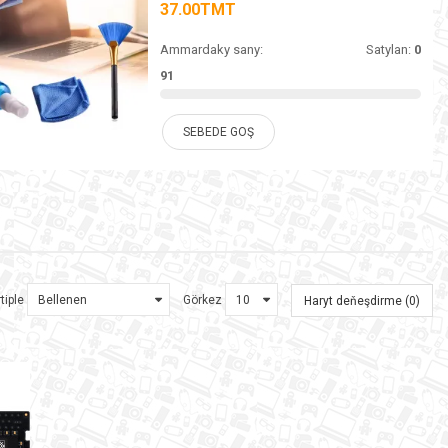
37.00TMT
Ammardaky sany:
Satylan:
0
91
SEBEDE GOŞ
tiple
Görkez
Haryt deňeşdirme (0)