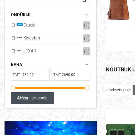
17,687.00TMT
ÖNDÜRIJI
Ammardaky sany:
3
Satylan:
0
Crucial
(1)
SEBEDE GOŞ
Kingston
(1)
LEXAR
(1)
BAHA
NOUTBUK Ü
TMT
TMT
Görkeziş şekli:
Ählisini arassala