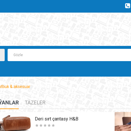
tbuk & aksesuar
ÝANLAR
TÄZELER
Deri sırt çantasy H&B