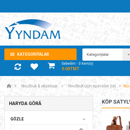
KATEGORIÝALAR
Kategoriýalar
Sebedim
0
item(s)
- 0.00TMT
Noutbuk & aksesuar
Noutbuk üçin operatiw ýat
Nou
KÖP SATYL
HARYDA GÖRÄ
Noutbuk Samsung Galaxy Book4 360
GÖZLE