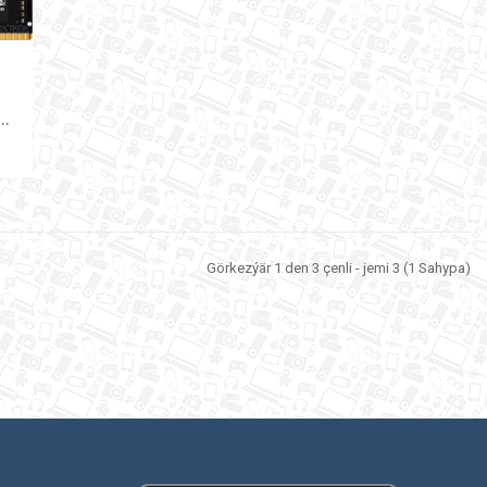
O
t SODIMM DDR5 8GB 4800MHZ CRUCIAL
Görkezýär 1 den 3 çenli - jemi 3 (1 Sahypa)