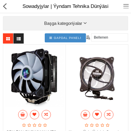
01
Sowadyjylar | Ýyndam Tehnika Dünýäsi
Başga kategoriýalar
GAPDAL PANELI
Noutbuk
Monobloklar
Kompýuter düzüjiler
Monitorlar
Kompýuter aksesuarlary
Printerler