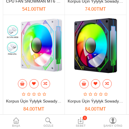
CPU FAN SNOWMAN MT6 SCREW 1FAN ARGB LGA/AM
Korpus Üçin Ýylylyk Sowadyjy SNOWMAN CF120-GARA, 4-Pinli
Maglumat toplaýjylar
541.00TMT
74.00TMT
Aksesuarlar
Gorag we howpsuzlyk
Tor Enjamlary
Öý enjamlary
Telefon ulgamy
Akylly öý
Ykjam enjamlar
Korpus Üçin Ýylylyk Sowadyjy SNOWMAN CK120-ARGB, Ak Reňkli
Korpus Üçin Ýylylyk Sowadyjy SNOWMAN CK120-ARGB, Gara Reňkli
Proýektorlar
84.00TMT
84.00TMT
Gurallar
0
BAŞA
GÖZLE
SEBET
ŞAHSY OTAG
Oýun konsoly