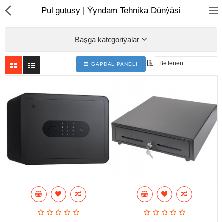
01
Pul gutusy | Ýyndam Tehnika Dünýäsi
Başga kategoriýalar
GAPDAL PANELI
Noutbuk
Monobloklar
Kompýuter düzüjiler
Monitorlar
Kompýuter aksesuarlary
Printerler