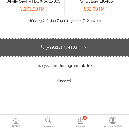
Akylly Seýf MI BGX-5/X1-303
Pul Gutusy EK-405
Maglumat toplaýjylar
3,103.00TMT
832.00TMT
Aksesuarlar
Görkezýär 1 den 2 çenli - jemi 2 (1 Sahypa)
Gorag we howpsuzlyk
Tor Enjamlary
(+99312) 474103
Öý enjamlary
Bizi yzarlaň!
Instagram
Tik Tok
Telefon ulgamy
Akylly öý
Yindam©
Ykjam enjamlar
Proýektorlar
Gurallar
0
BAŞA
GÖZLE
SEBET
ŞAHSY OTAG
Oýun konsoly