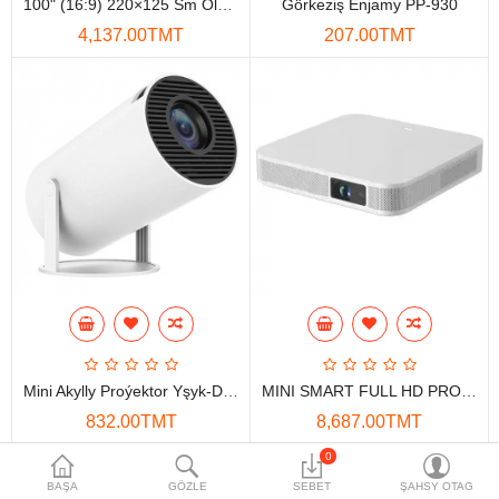
100" (16:9) 220×125 Sm Ölçegli Pol Astyndan Açylýan Proýektor Ekrany
Görkeziş Enjamy PP-930
Maglumat toplaýjylar
4,137.00TMT
207.00TMT
Aksesuarlar
Gorag we howpsuzlyk
Tor Enjamlary
Öý enjamlary
Telefon ulgamy
Akylly öý
Ykjam enjamlar
Mini Akylly Proýektor Yşyk-Diodly Yşyk Çyrasy Ultra Hd
MINI SMART FULL HD PROÝEKTORY S500 BATAREÝALY
Proýektorlar
832.00TMT
8,687.00TMT
Gurallar
0
BAŞA
GÖZLE
SEBET
ŞAHSY OTAG
Oýun konsoly