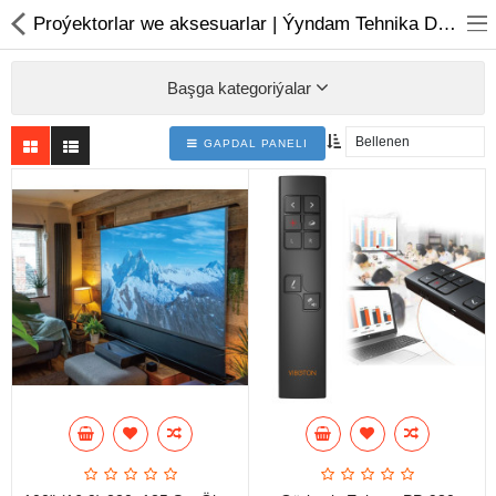
01
Proýektorlar we aksesuarlar | Ýyndam Tehnika Dünýäsi
Başga kategoriýalar
GAPDAL PANELI
Noutbuk
Monobloklar
Kompýuter düzüjiler
Monitorlar
Kompýuter aksesuarlary
Printerler