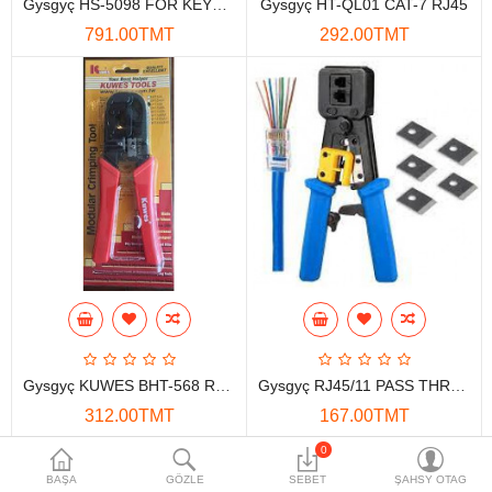
Gysgyç HS-5098 FOR KEYSTONE JACK
Gysgyç HT-QL01 CAT-7 RJ45
Maglumat toplaýjylar
791.00TMT
292.00TMT
Aksesuarlar
Gorag we howpsuzlyk
Tor Enjamlary
Öý enjamlary
Telefon ulgamy
Akylly öý
Ykjam enjamlar
Gysgyç KUWES BHT-568 RJ45/RJ11
Gysgyç RJ45/11 PASS THROUGH
Proýektorlar
312.00TMT
167.00TMT
Gurallar
0
BAŞA
GÖZLE
SEBET
ŞAHSY OTAG
Oýun konsoly