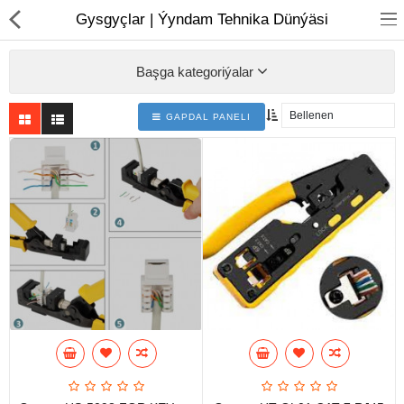
01
Gysgyçlar | Ýyndam Tehnika Dünýäsi
Başga kategoriýalar
GAPDAL PANELI
Noutbuk
Monobloklar
Kompýuter düzüjiler
Monitorlar
Kompýuter aksesuarlary
Printerler