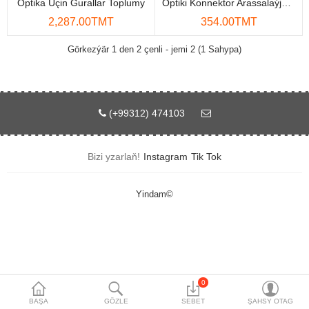
Optika Üçin Gurallar Toplumy
Optiki Konnektor Arassalaýjy Enjam 550 Gezek
Maglumat toplaýjylar
2,287.00TMT
354.00TMT
Aksesuarlar
Görkezýär 1 den 2 çenli - jemi 2 (1 Sahypa)
Gorag we howpsuzlyk
Tor Enjamlary
(+99312) 474103
Öý enjamlary
Bizi yzarlaň!
Instagram
Tik Tok
Telefon ulgamy
Akylly öý
Yindam©
Ykjam enjamlar
Proýektorlar
Gurallar
0
BAŞA
GÖZLE
SEBET
ŞAHSY OTAG
Oýun konsoly