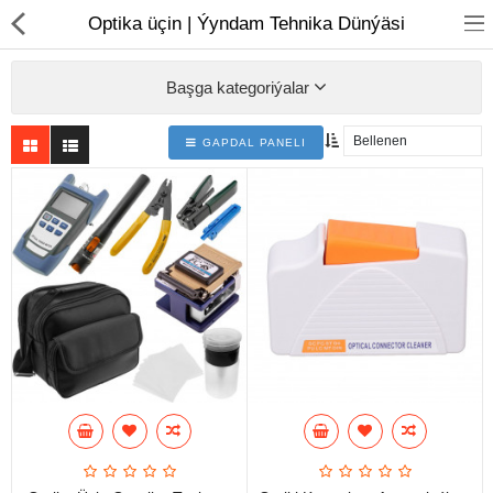
01
Optika üçin | Ýyndam Tehnika Dünýäsi
Başga kategoriýalar
GAPDAL PANELI
Noutbuk
Monobloklar
Kompýuter düzüjiler
Monitorlar
Kompýuter aksesuarlary
Printerler