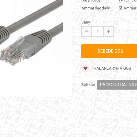
Haryt Kody:
PATCH CO
Ammar ýagdaýy
Ammar
Sany
HALANLARYMA GOŞ
Bellikler:
PAÇKORD CAT6 0.