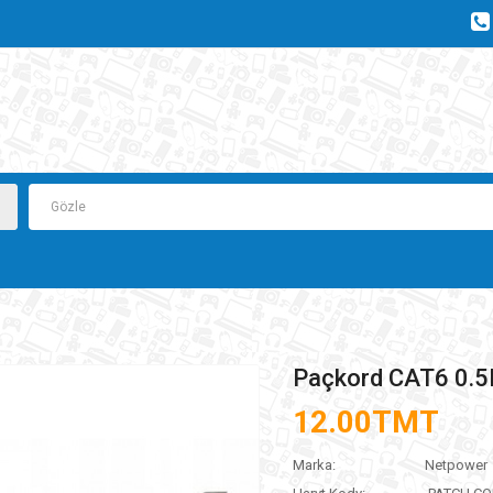
Paçkord CAT6 0.
12.00TMT
Marka:
Netpower