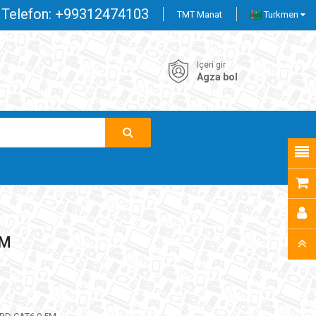
Telefon:
+99312474103
TMT Manat
Turkmen
Içeri gir
Agza bol
5M