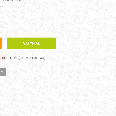
RD CAT6 0.5M
da
DEŇEŞDIRMELERE GOŞ
5M