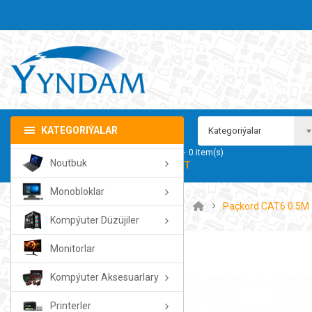
KATEGORIÝALAR
Kategoriýalar
Sebedim
0
item(s)
Noutbuk
- 0.00TMT
Monobloklar
Paçkord CAT6 0.5M
Kompýuter Düzüjiler
Monitorlar
Kompýuter Aksesuarlary
Printerler