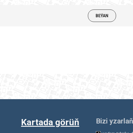
BEÝAN
Kartada görüň
Bizi yzarlaň