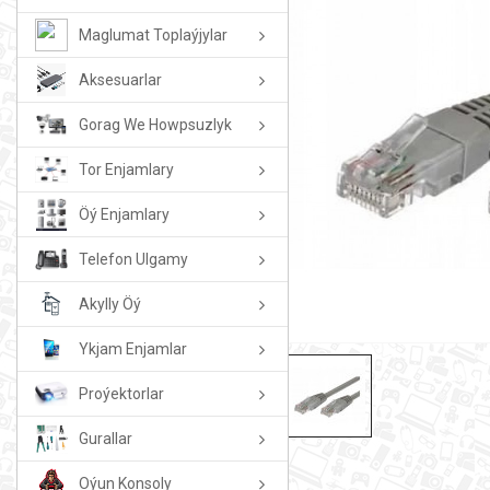
Maglumat Toplaýjylar
Aksesuarlar
Gorag We Howpsuzlyk
Tor Enjamlary
Öý Enjamlary
Telefon Ulgamy
Akylly Öý
Ykjam Enjamlar
Proýektorlar
Gurallar
Oýun Konsoly