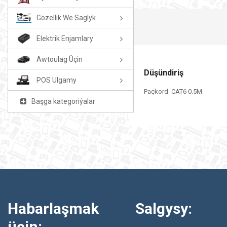
Gözellik We Saglyk
Elektrik Enjamlary
Awtoulag Üçin
Düşündiriş
POS Ulgamy
Paçkord CAT6 0.5M
Başga kategoriýalar
Habarlaşmak
Salgysy:
üçin: