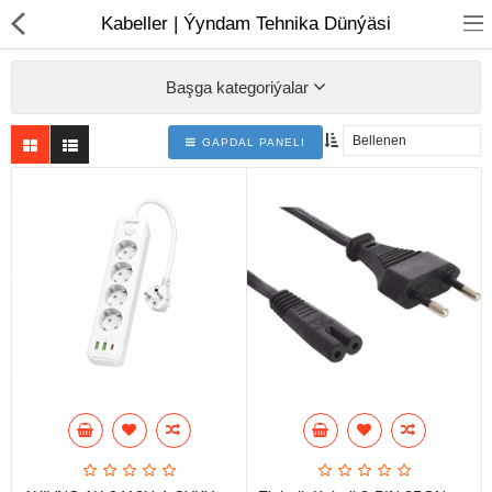
01
Kabeller | Ýyndam Tehnika Dünýäsi
Başga kategoriýalar
GAPDAL PANELI
Noutbuk
Monobloklar
Kompýuter düzüjiler
Monitorlar
Kompýuter aksesuarlary
Printerler