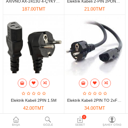
AXIVNO AX-2413U 4-ÇYKYŞLY 2*USB-A, USB-C 3M 2500W TOPLUM ROZETKASY
Elektrik Kabeli 2-PIN 2PONG 1.8M
Maglumat toplaýjylar
187.00TMT
21.00TMT
Aksesuarlar
Gorag we howpsuzlyk
Tor Enjamlary
Öý enjamlary
Telefon ulgamy
Akylly öý
Ykjam enjamlar
Elektrik Kabeli 2PIN 1.5M
Elektrik Kabeli 2PIN TO 2xF NETPOWER 1.5M
Proýektorlar
42.00TMT
34.00TMT
Gurallar
0
BAŞA
GÖZLE
SEBET
ŞAHSY OTAG
Oýun konsoly